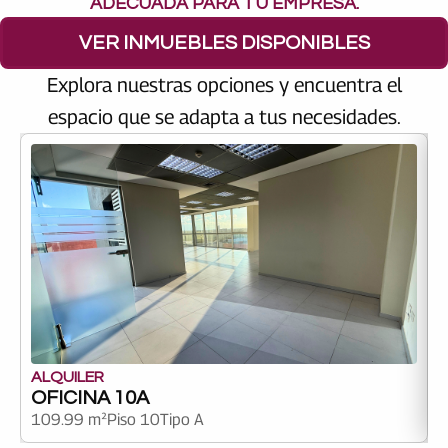
ADECUADA PARA TU EMPRESA.
VER INMUEBLES DISPONIBLES
Explora nuestras opciones y encuentra el
espacio que se adapta a tus necesidades.
ALQUILER
OFICINA 10A
109.99 m²
Piso 10
Tipo A
9