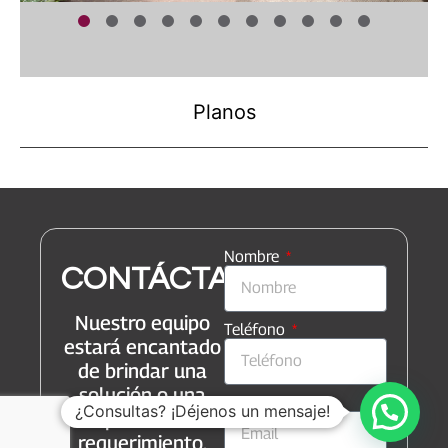
Planos
Nombre
CONTÁCTANOS
Nuestro equipo
Teléfono
estará encantado
de brindar una
solución o una
Email
¿Consultas? ¡Déjenos un mensaje!
respuesta a su
requerimiento.