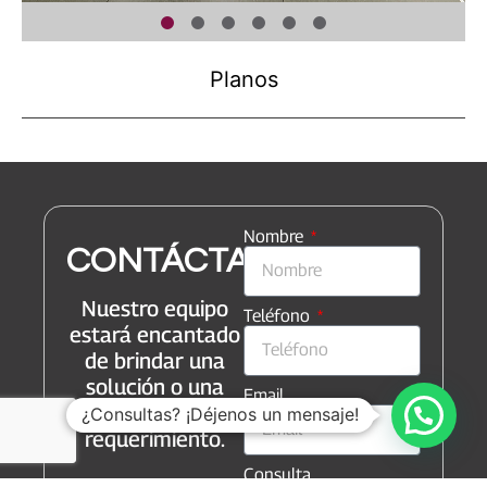
Planos
Nombre
CONTÁCTANOS
Nuestro equipo
Teléfono
estará encantado
de brindar una
solución o una
Email
respuesta a su
¿Consultas? ¡Déjenos un mensaje!
requerimiento.
Consulta